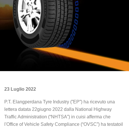
23 Luglio 2022
P.T. Elangperdana Tyre Industry (”EP”) ha ricevuto una
lettera datata 22giugno 2022 dalla National Highway
Traffic Administration (“NHTSA”) in cuisi afferma che
l'Office of Vehicle Safety Compliance (“OVSC”) ha testatoil