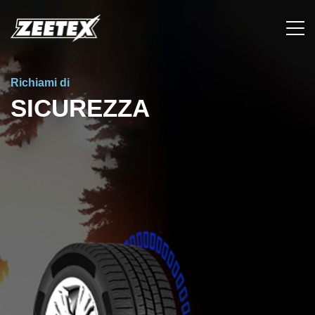
Richiami di
SICUREZZA