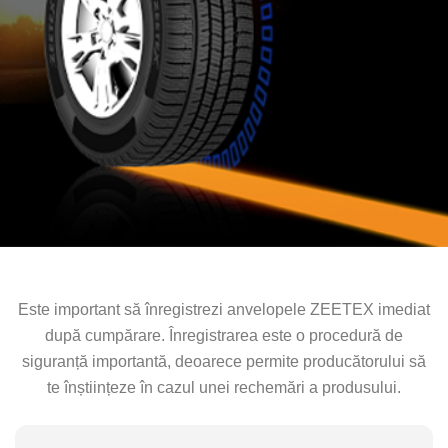
Este important să înregistrezi anvelopele ZEETEX imediat
după cumpărare. Înregistrarea este o procedură de
siguranță importantă, deoarece permite producătorului să
te înștiințeze în cazul unei rechemări a produsului.