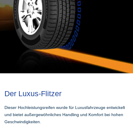
Der Luxus-Flitzer
Dieser Hochleistungsreifen wurde für Luxusfahrzeuge entwickelt
und bietet außergewöhnliches Handling und Komfort bei hohen
Geschwindigkeiten.